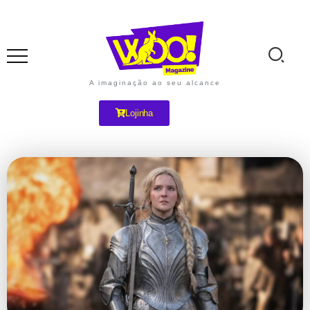
A imaginação ao seu alcance
Lojinha