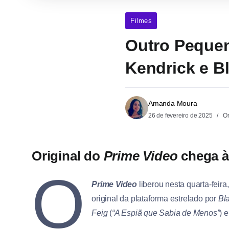
Filmes
Outro Pequen
Kendrick e Bl
Amanda Moura
26 de fevereiro de 2025
On
Original do
Prime Video
chega à
O
Prime Video
liberou nesta quarta-feira,
original da plataforma estrelado por
Bl
Feig
(
“A Espiã que Sabia de Menos”
) 