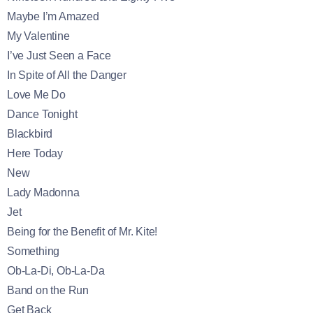
Maybe I’m Amazed
My Valentine
I’ve Just Seen a Face
In Spite of All the Danger
Love Me Do
Dance Tonight
Blackbird
Here Today
New
Lady Madonna
Jet
Being for the Benefit of Mr. Kite!
Something
Ob-La-Di, Ob-La-Da
Band on the Run
Get Back