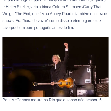
e Helter Skelter, veio a trinca Golden Slumbers/Carry That
Weight/The End, que fecha Abbey Road e também encerra os
shows. Era “hora de vazar” como disso o eterno garoto de
Liverpool em bom português antes do fim.
Paul McCartney mostra no Rio que o sonho não acabou 6