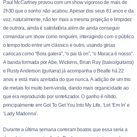
Paul McCartney provou com um show vigoroso de mais de
2h30 que o sonho não acabou. Apesar dos seus 81 anos e da
voz, naturalmente, não ter mais a mesma projeção e limpidez
de outrora, ainda é satisfatória além de ainda conseguir
comandar um show como ninguém, interagindo com o público
o tempo todo entre um clássico e outro, usando gírias
cariocas como “Bora galera”, “o pai tá on”, “o Maraca é nosso”.
A banda formada por Abe, Wickens, Brian Ray (baixo/guitarra)
e Rusty Anderson (guitarra) já acompanha o Beatle há 22
anos e está mais azeitada do que nunca. A adição de um trio
de metais foi muito bem-vinda, dando mais organicidade ao
que era reproduzido por sintetizador. O ganho é nítido,
principalmente em Got To Get You Into My Life, ‘Let ‘Em In’ e
‘Lady Madonna’.
Durante a última semana correram boatos que essa seria a