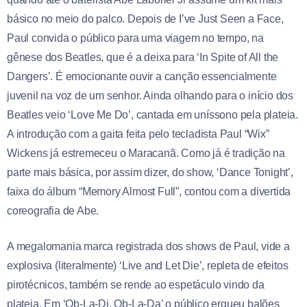
básico no meio do palco. Depois de I’ve Just Seen a Face,
Paul convida o público para uma viagem no tempo, na
gênese dos Beatles, que é a deixa para ‘In Spite of All the
Dangers’. É emocionante ouvir a canção essencialmente
juvenil na voz de um senhor. Ainda olhando para o início dos
Beatles veio ‘Love Me Do’, cantada em uníssono pela plateia.
A introdução com a gaita feita pelo tecladista Paul “Wix”
Wickens já estremeceu o Maracanã. Como já é tradição na
parte mais básica, por assim dizer, do show, ‘Dance Tonight’,
faixa do álbum “Memory Almost Full”, contou com a divertida
coreografia de Abe.
A megalomania marca registrada dos shows de Paul, vide a
explosiva (literalmente) ‘Live and Let Die’, repleta de efeitos
pirotécnicos, também se rende ao espetáculo vindo da
plateia. Em ‘Ob-La-Di, Ob-La-Da’ o público ergueu balões