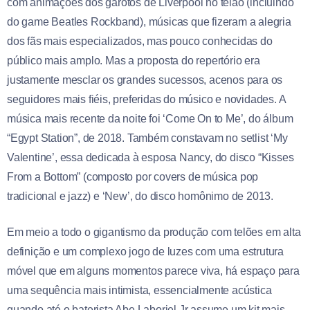
com animações dos garotos de Liverpool no telão (incluindo
do game Beatles Rockband), músicas que fizeram a alegria
dos fãs mais especializados, mas pouco conhecidas do
público mais amplo. Mas a proposta do repertório era
justamente mesclar os grandes sucessos, acenos para os
seguidores mais fiéis, preferidas do músico e novidades. A
música mais recente da noite foi ‘Come On to Me’, do álbum
“Egypt Station”, de 2018. Também constavam no setlist ‘My
Valentine’, essa dedicada à esposa Nancy, do disco “Kisses
From a Bottom” (composto por covers de música pop
tradicional e jazz) e ‘New’, do disco homônimo de 2013.
Em meio a todo o gigantismo da produção com telões em alta
definição e um complexo jogo de luzes com uma estrutura
móvel que em alguns momentos parece viva, há espaço para
uma sequência mais intimista, essencialmente acústica
quando até o baterista Abe Laboriel Jr assume um kit mais