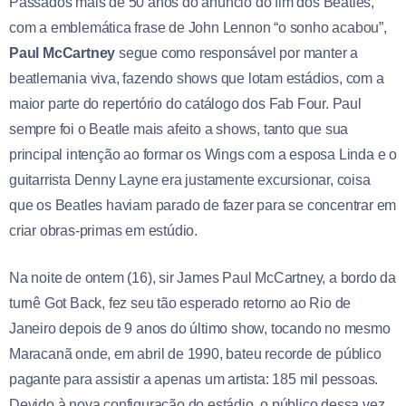
Passados mais de 50 anos do anúncio do fim dos Beatles,
com a emblemática frase de John Lennon “o sonho acabou”,
Paul McCartney
segue como responsável por manter a
beatlemania viva, fazendo shows que lotam estádios, com a
maior parte do repertório do catálogo dos Fab Four. Paul
sempre foi o Beatle mais afeito a shows, tanto que sua
principal intenção ao formar os Wings com a esposa Linda e o
guitarrista Denny Layne era justamente excursionar, coisa
que os Beatles haviam parado de fazer para se concentrar em
criar obras-primas em estúdio.
Na noite de ontem (16), sir James Paul McCartney, a bordo da
turnê Got Back, fez seu tão esperado retorno ao Rio de
Janeiro depois de 9 anos do último show, tocando no mesmo
Maracanã onde, em abril de 1990, bateu recorde de público
pagante para assistir a apenas um artista: 185 mil pessoas.
Devido à nova configuração do estádio, o público dessa vez