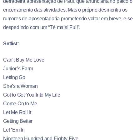
derradeira apresentação de Paul, que anunciaria no palco o
encerramento das atividades. Mas o próprio desmentiu os
rumores de aposentadoria prometendo voltar em breve, e se
despedindo com um “Té mais! Fui!”.
Setlist:
Can’t Buy Me Love
Junior’s Farm
Letting Go
She’s a Woman
Got to Get You Into My Life
Come On to Me
Let Me Roll It
Getting Better
Let ‘Em In
Nineteen Hundred and Eighty-Five