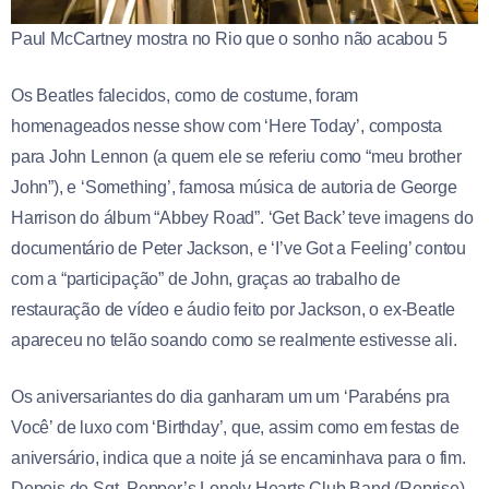
Paul McCartney mostra no Rio que o sonho não acabou 5
Os Beatles falecidos, como de costume, foram
homenageados nesse show com ‘Here Today’, composta
para John Lennon (a quem ele se referiu como “meu brother
John”), e ‘Something’, famosa música de autoria de George
Harrison do álbum “Abbey Road”. ‘Get Back’ teve imagens do
documentário de Peter Jackson, e ‘I’ve Got a Feeling’ contou
com a “participação” de John, graças ao trabalho de
restauração de vídeo e áudio feito por Jackson, o ex-Beatle
apareceu no telão soando como se realmente estivesse ali.
Os aniversariantes do dia ganharam um um ‘Parabéns pra
Você’ de luxo com ‘Birthday’, que, assim como em festas de
aniversário, indica que a noite já se encaminhava para o fim.
Depois de Sgt. Pepper’s Lonely Hearts Club Band (Reprise)