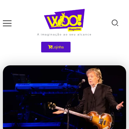
A imaginação ao seu alcance
Lojinha