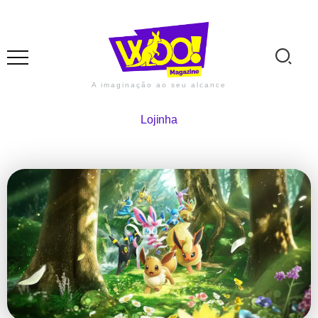
A imaginação ao seu alcance
Lojinha