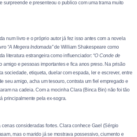
re surpreende e presenteou o publico com uma trama muito
da num livro e o próprio autor já fez isso antes com a novela
ivro
“A Megera Indomada”
de William Shakespeare como
da literatura estrangeira como influenciador:
“O Conde de
o amigo e pessoas importantes e fica anos preso. Na prisão
 sociedade, etiqueta, duelar com espada, ler e escrever, entre
r de seu amigo, acha um tesouro, contrata um fiel empregado e
aram na cadeia. Com a mocinha Clara (Binca Bin) não foi tão
 lá principalmente pela ex-sogra.
a cenas consideradas fortes. Clara conhece Gael (Sérgio
asam, mas o marido já se mostrava possessivo, ciumento e