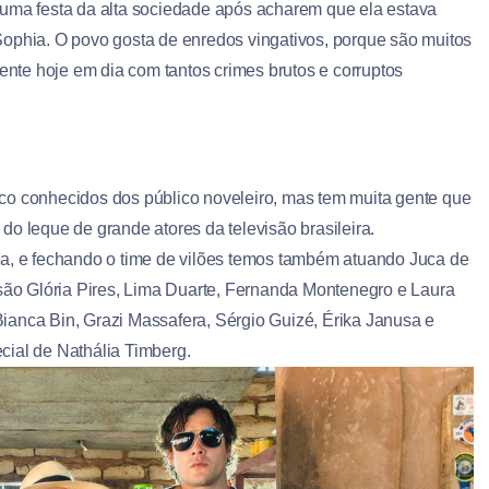
al numa festa da alta sociedade após acharem que ela estava
Sophia. O povo gosta de enredos vingativos, porque são muitos
te hoje em dia com tantos crimes brutos e corruptos
co conhecidos dos público noveleiro, mas tem muita gente que
o leque de grande atores da televisão brasileira.
ma, e fechando o time de vilões temos também atuando Juca de
 são Glória Pires, Lima Duarte, Fernanda Montenegro e Laura
ianca Bin, Grazi Massafera, Sérgio Guizé, Érika Janusa e
cial de Nathália Timberg.