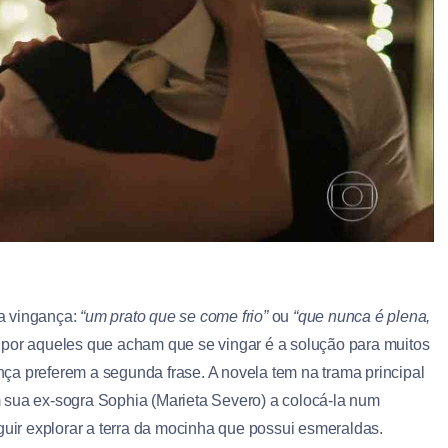
a vingança:
“um prato que se come frio”
ou
“que nunca é plena,
a por aqueles que acham que se vingar é a solução para muitos
ça preferem a segunda frase. A novela tem na trama principal
 sua ex-sogra Sophia (Marieta Severo) a colocá-la num
guir explorar a terra da mocinha que possui esmeraldas.