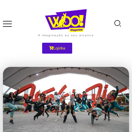
A imaginação ao seu alcance
Lojinha