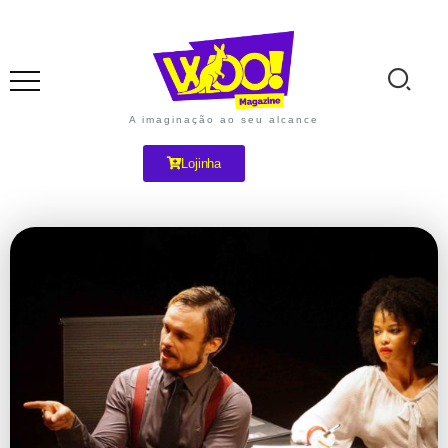
A imaginação ao seu alcance
Lojinha