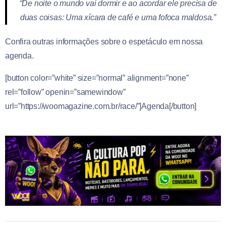
“De noite o mundo vai dormir e ao acordar ele precisa de
duas coisas: Uma xícara de café e uma fofoca maldosa.”
Confira outras informações sobre o espetáculo em nossa
agenda.
[button color=”white” size=”normal” alignment=”none”
rel=”follow” openin=”samewindow”
url=”https://woomagazine.com.br/race/”]Agenda[/button]