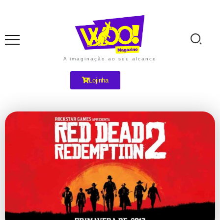
A imaginação ao seu alcance
Lojinha