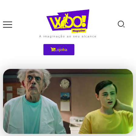
A imaginação ao seu alcance
Lojinha