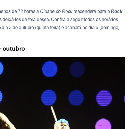
menos de 72 horas a
Cidade do Rock
reacenderá para o
Rock
 deixá-los de fora dessa. Confira a seguir todos os horários
ia 3 de outubro (quinta-feira) e acabará no dia 6 (domingo).
e outubro