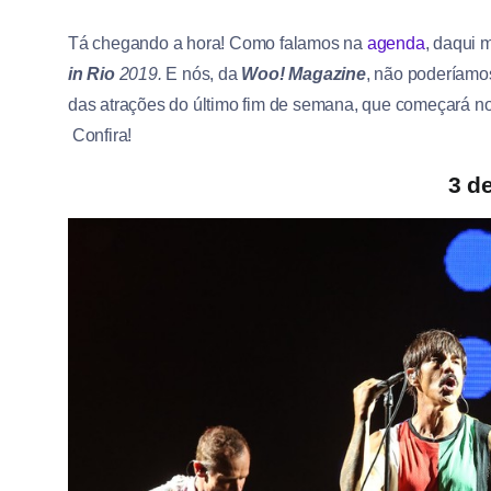
Tá chegando a hora! Como falamos na
agenda
, daqui 
in Rio
2019.
E nós, da
Woo! Magazine
, não poderíamos
das atrações do último fim de semana, que começará no d
Confira!
3 d