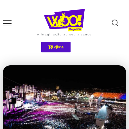
A imaginação ao seu alcance
Lojinha