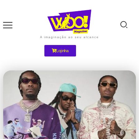
A imaginação ao seu alcance
Lojinha