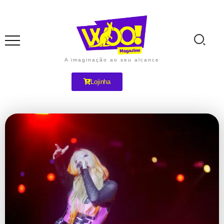
A imaginação ao seu alcance
Lojinha