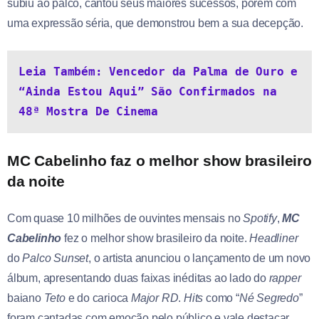
subiu ao palco, cantou seus maiores sucessos, porém com
uma expressão séria, que demonstrou bem a sua decepção.
Leia Também: Vencedor da Palma de Ouro e 
“Ainda Estou Aqui” São Confirmados na 
48ª Mostra De Cinema
MC Cabelinho faz o melhor show brasileiro
da noite
Com quase 10 milhões de ouvintes mensais no
Spotify
,
MC
Cabelinho
fez o melhor show brasileiro da noite.
Headliner
do
Palco Sunset
, o artista anunciou o lançamento de um novo
álbum, apresentando duas faixas inéditas ao lado do
rapper
baiano
Teto
e do carioca
Major RD
.
Hits
como “
Né Segredo
”
foram cantadas com emoção pelo público e vale destacar