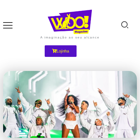
A imaginação ao seu alcance
Lojinha