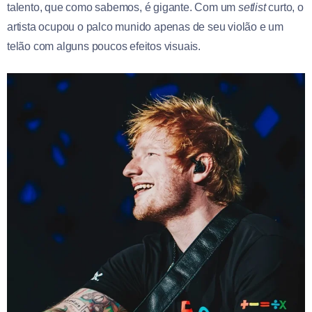
talento, que como sabemos, é gigante. Com um
setlist
curto, o
artista ocupou o palco munido apenas de seu violão e um
telão com alguns poucos efeitos visuais.