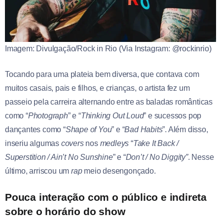
Imagem: Divulgação/Rock in Rio (Via Instagram: @rockinrio)
Tocando para uma plateia bem diversa, que contava com
muitos casais, pais e filhos, e crianças, o artista fez um
passeio pela carreira alternando entre as baladas românticas
como “
Photograph
” e “
Thinking Out Loud
” e sucessos pop
dançantes como “
Shape of You
” e “
Bad Habits
”. Além disso,
inseriu algumas
covers
nos
medleys
“
Take It Back /
Superstition / Ain’t No Sunshine
” e “
Don’t / No Diggity”
. Nesse
último, arriscou um
rap
meio desengonçado.
Pouca interação com o público e indireta
sobre o horário do show