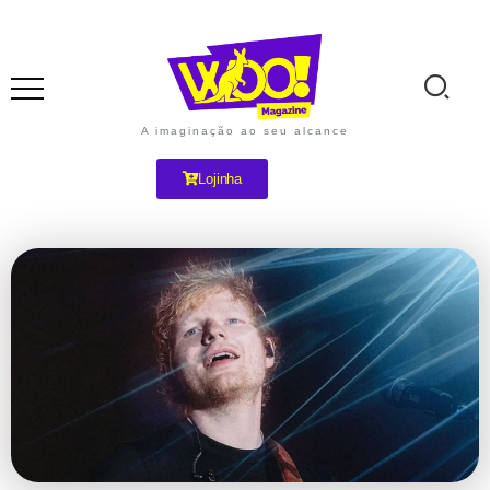
A imaginação ao seu alcance
Lojinha