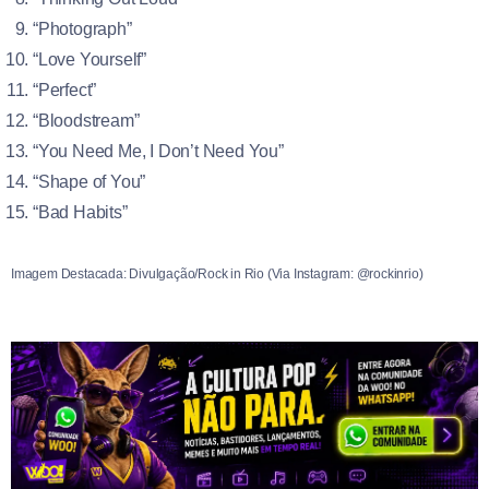
“Photograph”
“Love Yourself”
“Perfect”
“Bloodstream”
“You Need Me, I Don’t Need You”
“Shape of You”
“Bad Habits”
Imagem Destacada: Divulgação/Rock in Rio (Via Instagram: @rockinrio)