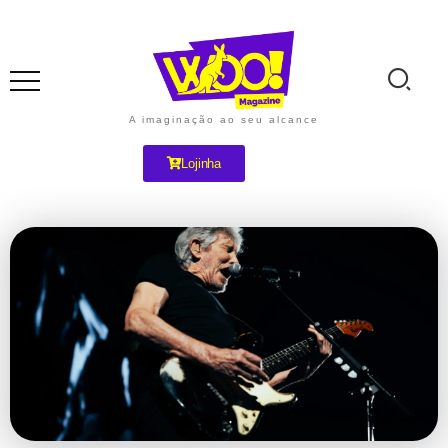
A imaginação ao seu alcance
Lojinha