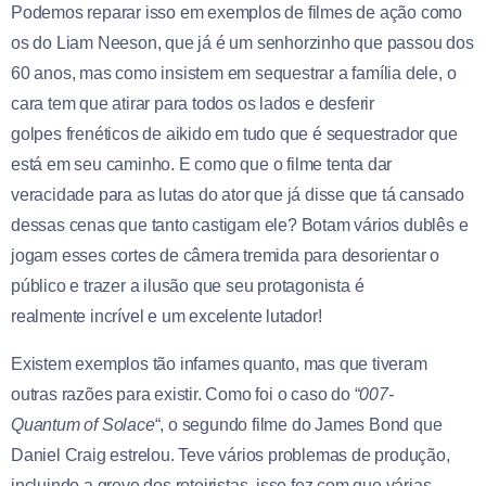
Podemos reparar isso em exemplos de filmes de ação como
os do Liam Neeson, que já é um senhorzinho que passou dos
60 anos, mas como insistem em sequestrar a família dele, o
cara tem que atirar para todos os lados e desferir
golpes frenéticos de aikido em tudo que é sequestrador que
está em seu caminho. E como que o filme tenta dar
veracidade para as lutas do ator que já disse que tá cansado
dessas cenas que tanto castigam ele? Botam vários dublês e
jogam esses cortes de câmera tremida para desorientar o
público e trazer a ilusão que seu protagonista é
realmente incrível e um excelente lutador!
Existem exemplos tão infames quanto, mas que tiveram
outras razões para existir. Como foi o caso do “
007-
Quantum of Solace
“, o segundo filme do James Bond que
Daniel Craig estrelou. Teve vários problemas de produção,
incluindo a greve dos roteiristas, isso fez com que várias