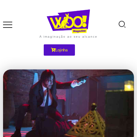
A imaginação ao seu alcance
Lojinha