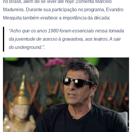
no Brasil, além de se viver até hoje”,comenta Marcelo
Madureira. Durante sua participação no programa, Evandro
Mesquita também enaltece a importância da década:
“Acho que os anos 1980 foram essenciais nessa tomada
da juventude de acesso à gravadora, aos teatros. A sair
do
underground
.”.