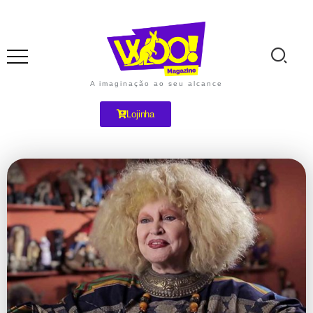
A imaginação ao seu alcance
Lojinha