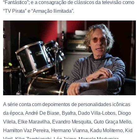
“Fantástico”; e a consagração de clássicos da televisão como
“TV Pirata” e “Armação Ilimitada”.
A série conta com depoimentos de personalidades icônicas
da época. André De Biase, Byafra, Dado Villa-Lobos, Diogo
Vilela, Elke Maravilha, Evandro Mesquita, Guto Graça Mello,
Hamilton Vaz Pereira, Hermano Vianna, Kadu Moliterno, Kid