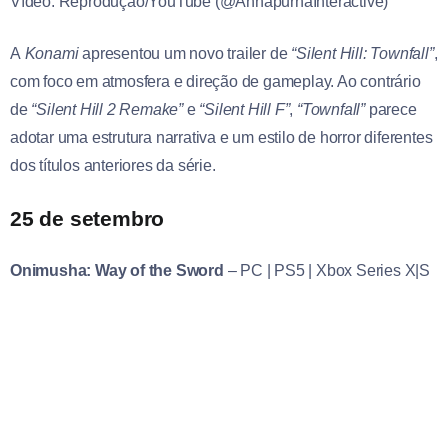
Vídeo: Reprodução/YouTube (@AnnapurnaInteractive)
A
Konami
apresentou um novo trailer de
“Silent Hill: Townfall”
,
com foco em atmosfera e direção de gameplay. Ao contrário
de
“Silent Hill 2 Remake”
e
“Silent Hill F”
,
“Townfall”
parece
adotar uma estrutura narrativa e um estilo de horror diferentes
dos títulos anteriores da série.
25 de setembro
Onimusha: Way of the Sword
– PC | PS5 | Xbox Series X|S