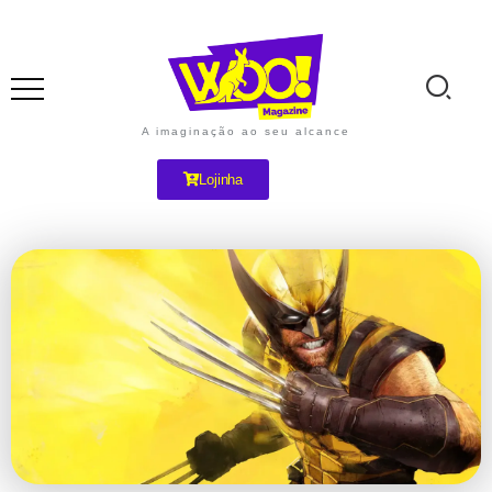
A imaginação ao seu alcance
Lojinha