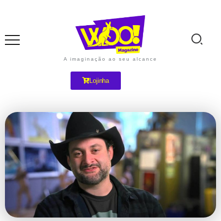
A imaginação ao seu alcance
Lojinha