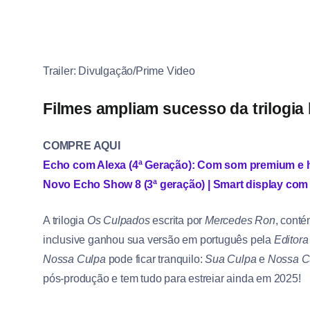
Trailer: Divulgação/Prime Video
Filmes ampliam sucesso da trilogia l
COMPRE AQUI
Echo com Alexa (4ª Geração): Com som premium e h
Novo Echo Show 8 (3ª geração) | Smart display com á
A trilogia
Os Culpados
escrita por
Mercedes Ron
, cont
inclusive ganhou sua versão em português pela
Editora
Nossa Culpa
pode ficar tranquilo:
Sua Culpa
e
Nossa C
pós-produção e tem tudo para estreiar ainda em 2025!