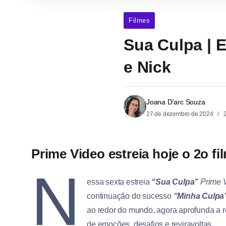
Filmes
Sua Culpa | 
e Nick
Joana D'arc Souza
27 de dezembro de 2024
2
Prime Video estreia hoje o 2o fi
N
essa sexta estreia
“Sua Culpa”
Prime 
continuação do sucesso
“Minha Culpa
ao redor do mundo, agora aprofunda a r
de emoções, desafios e reviravoltas.