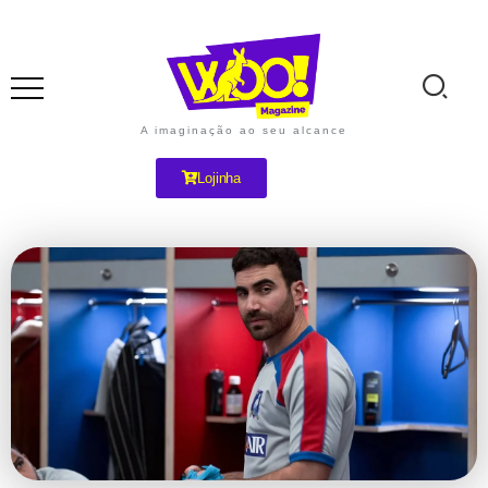
A imaginação ao seu alcance
Lojinha