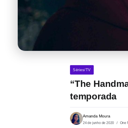
Séries/TV
“The Handmaid
temporada
Amanda Moura
24 de junho de 2020
One 