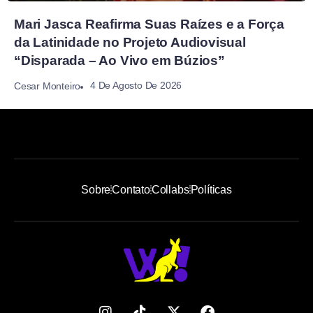
Mari Jasca Reafirma Suas Raízes e a Força
da Latinidade no Projeto Audiovisual
“Disparada – Ao Vivo em Búzios”
4 De Agosto De 2026
Cesar Monteiro
Sobre
Contato
Collabs
Políticas