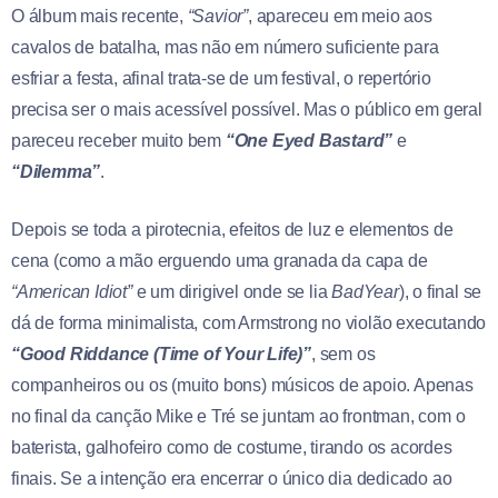
O álbum mais recente,
“Savior”
, apareceu em meio aos
cavalos de batalha, mas não em número suficiente para
esfriar a festa, afinal trata-se de um festival, o repertório
precisa ser o mais acessível possível. Mas o público em geral
pareceu receber muito bem
“One Eyed Bastard”
e
“Dilemma”
.
Depois se toda a pirotecnia, efeitos de luz e elementos de
cena (como a mão erguendo uma granada da capa de
“American Idiot”
e um dirigivel onde se lia
BadYear
), o final se
dá de forma minimalista, com Armstrong no violão executando
“Good Riddance (Time of Your Life)”
, sem os
companheiros ou os (muito bons) músicos de apoio. Apenas
no final da canção Mike e Tré se juntam ao frontman, com o
baterista, galhofeiro como de costume, tirando os acordes
finais. Se a intenção era encerrar o único dia dedicado ao