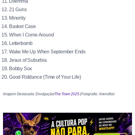
Dilemma
21 Guns
Minority
Basket Case
When I Come Around
Letterbomb
Wake Me Up When September Ends
Jesus of Suburbia
Bobby Sox
Good Riddance (Time of Your Life)
Imagem Destacada: Divulgação/
The Town 2025
(Fotografia: Anendfor)