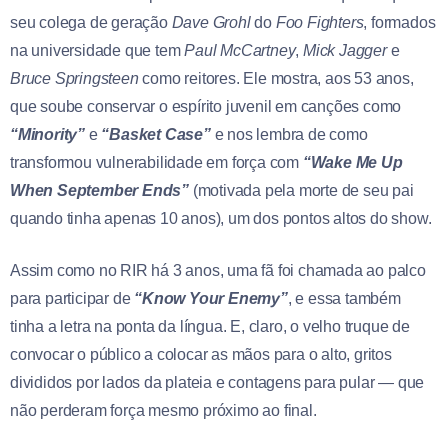
seu colega de geração
Dave Grohl
do
Foo Fighters
, formados
na universidade que tem
Paul McCartney
,
Mick Jagger
e
Bruce Springsteen
como reitores. Ele mostra, aos 53 anos,
que soube conservar o espírito juvenil em canções como
“Minority”
e
“Basket Case”
e nos lembra de como
transformou vulnerabilidade em força com
“Wake Me Up
When September Ends”
(motivada pela morte de seu pai
quando tinha apenas 10 anos), um dos pontos altos do show.
Assim como no RIR há 3 anos, uma fã foi chamada ao palco
para participar de
“Know Your Enemy”
, e essa também
tinha a letra na ponta da língua. E, claro, o velho truque de
convocar o público a colocar as mãos para o alto, gritos
divididos por lados da plateia e contagens para pular — que
não perderam força mesmo próximo ao final.