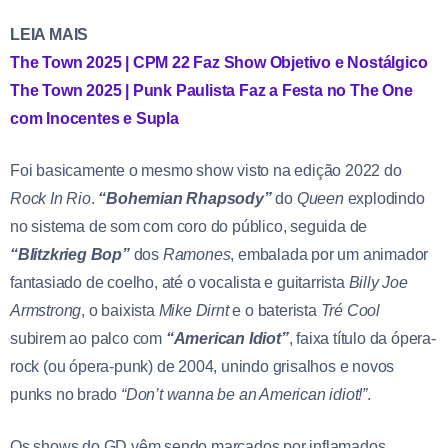
LEIA MAIS
The Town 2025 | CPM 22 Faz Show Objetivo e Nostálgico
The Town 2025 | Punk Paulista Faz a Festa no The One
com Inocentes e Supla
Foi basicamente o mesmo show visto na edição 2022 do
Rock In Rio
.
“Bohemian Rhapsody”
do
Queen
explodindo
no sistema de som com coro do público, seguida de
“Blitzkrieg Bop”
dos
Ramones
, embalada por um animador
fantasiado de coelho, até o vocalista e guitarrista
Billy Joe
Armstrong
, o baixista
Mike Dirnt
e o baterista
Tré Cool
subirem ao palco com
“American Idiot”
, faixa título da ópera-
rock (ou ópera-punk) de 2004, unindo grisalhos e novos
punks no brado
“Don’t wanna be an American idiot!”
.
Os shows do GD vêm sendo marcados por inflamados