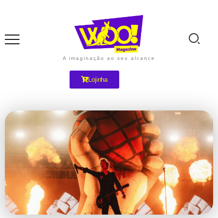
A imaginação ao seu alcance
Lojinha