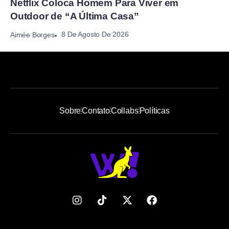
Netflix Coloca Homem Para Viver em
Outdoor de “A Última Casa”
8 De Agosto De 2026
Aimée Borges
Sobre
Contato
Collabs
Políticas