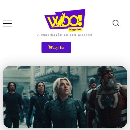
A imaginação ao seu alcance
Lojinha