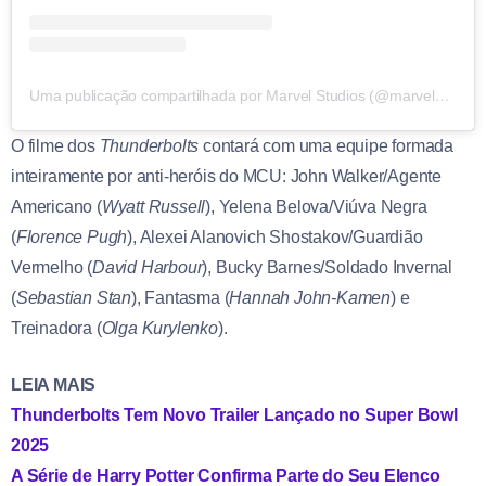
Uma publicação compartilhada por Marvel Studios (@marvelstudios)
O filme dos
Thunderbolts
contará com uma equipe formada
inteiramente por anti-heróis do MCU: John Walker/Agente
Americano (
Wyatt Russell
), Yelena Belova/Viúva Negra
(
Florence Pugh
), Alexei Alanovich Shostakov/Guardião
Vermelho (
David Harbour
), Bucky Barnes/Soldado Invernal
(
Sebastian Stan
), Fantasma (
Hannah John-Kamen
) e
Treinadora (
Olga Kurylenko
).
LEIA MAIS
Thunderbolts Tem Novo Trailer Lançado no Super Bowl
2025
A Série de Harry Potter Confirma Parte do Seu Elenco