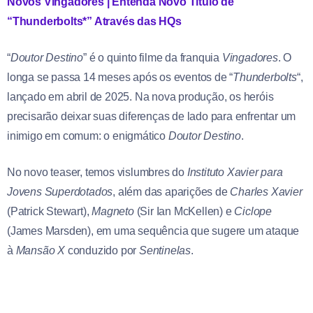
Novos Vingadores | Entenda Novo Título de
“Thunderbolts*” Através das HQs
“
Doutor Destino
” é o quinto filme da franquia
Vingadores
. O
longa se passa 14 meses após os eventos de “
Thunderbolts
“,
lançado em abril de 2025. Na nova produção, os heróis
precisarão deixar suas diferenças de lado para enfrentar um
inimigo em comum: o enigmático
Doutor Destino
.
No novo teaser, temos vislumbres do
Instituto Xavier
para
Jovens Superdotados
, além das aparições de
Charles Xavier
(Patrick Stewart),
Magneto
(Sir Ian McKellen) e
Ciclope
(James Marsden), em uma sequência que sugere um ataque
à
Mansão X
conduzido por
Sentinelas
.