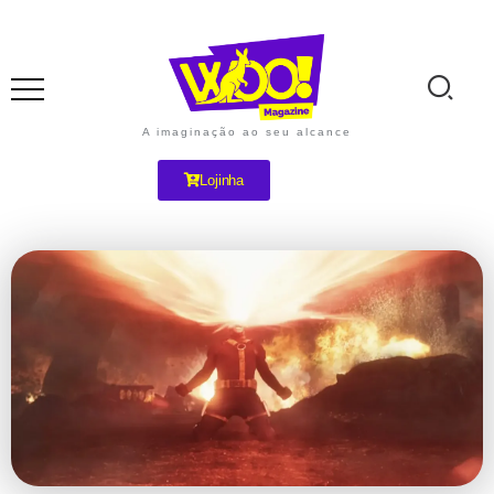
A imaginação ao seu alcance
Lojinha