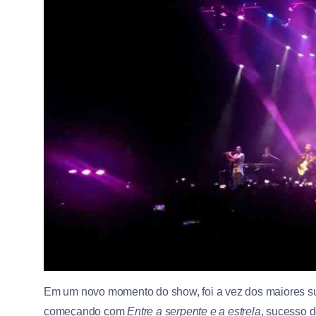
Em um novo momento do show, foi a vez dos maiores su
começando com
Entre a serpente e a estrela
, sucesso 