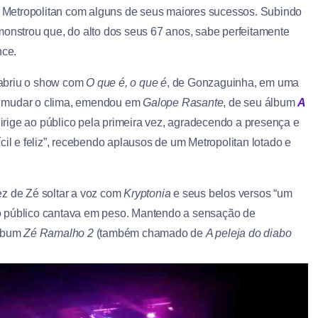
 Metropolitan com alguns de seus maiores sucessos. Subindo
monstrou que, do alto dos seus 67 anos, sabe perfeitamente
nce.
 abriu o show com
O que é, o que é
, de Gonzaguinha, em uma
ara mudar o clima, emendou em
Galope Rasante
, de seu álbum
A
dirige ao público pela primeira vez, agradecendo a presença e
cil e feliz”, recebendo aplausos de um Metropolitan lotado e
vez de Zé soltar a voz com
Kryptonia
e seus belos versos “um
o público cantava em peso. Mantendo a sensação de
álbum
Zé Ramalho 2
(também chamado de
A peleja do diabo