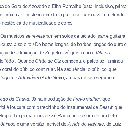
mba de Geraldo Azevedo e Elba Ramalho (esta, inclusive, prima
s próximas; neste momento, o palco se iluminava remetendo
sinestésica de musicalidade e cores.
. Os músicos se revezaram em solos de teclado, sax e guitarra.
cruza a soleira / De botas longas, de barbas longas de ouro o
relação de admiração de Zé pelo avô que o criou.
Vila do
o de “ôôô”. Quando
Chão de Giz
começou, o palco se iluminou
coral do público continuar. Na sequência, o público, que
Aluguel
e
Admirável Gado Novo
, ambas de seu segundo
edo da Chuva
. Já na introdução de
Frevo mulher
, que
, foi à loucura com o trechinho do instrumental de
Beat It
, que
Metropolitan pedia mais de Zé Ramalho ao som de um belo
nônimos
e uma versão incrível de
A vida do viajante,
de Luiz