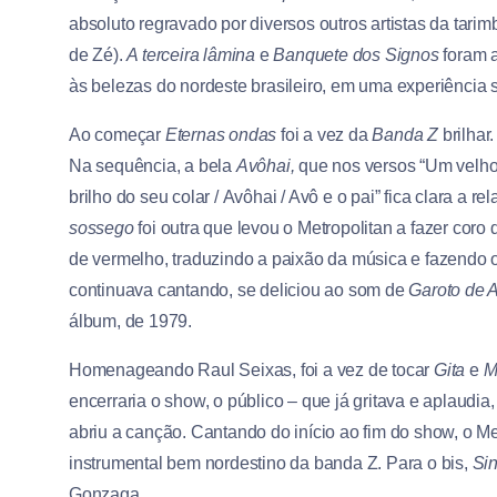
absoluto regravado por diversos outros artistas da tari
de Zé).
A terceira lâmina
e
Banquete dos Signos
foram a
às belezas do nordeste brasileiro, em uma experiência 
Ao começar
Eternas ondas
foi a vez da
Banda Z
brilhar
Na sequência, a bela
Avôhai,
que nos versos “Um velho 
brilho do seu colar / Avôhai / Avô e o pai” fica clara a 
sossego
foi outra que levou o Metropolitan a fazer cor
de vermelho, traduzindo a paixão da música e fazendo o 
continuava cantando, se deliciou ao som de
Garoto de 
álbum, de 1979.
Homenageando Raul Seixas, foi a vez de tocar
Gita
e
M
encerraria o show, o público – que já gritava e aplaudia
abriu a canção. Cantando do início ao fim do show, o 
instrumental bem nordestino da banda Z. Para o bis,
Si
Gonzaga.