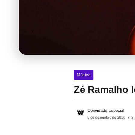
Música
Zé Ramalho l
Convidado Especial
5 de dezembro de 2016
3 