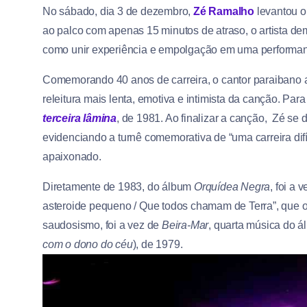
No sábado, dia 3 de dezembro,
Zé Ramalho
levantou o
ao palco com apenas 15 minutos de atraso, o artista de
como unir experiência e empolgação em uma performa
Comemorando 40 anos de carreira, o cantor paraibano
releitura mais lenta, emotiva e intimista da canção. P
terceira lâmina
, de 1981. Ao finalizar a canção, Zé se 
evidenciando a turnê comemorativa de “uma carreira difí
apaixonado.
Diretamente de 1983, do álbum
Orquídea Negra
, foi a 
asteroide pequeno / Que todos chamam de Terra”, que 
saudosismo, foi a vez de
Beira-Mar
, quarta música do 
com o dono do céu
), de 1979.