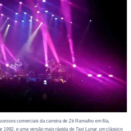
cessos comerciais da carreira de Zé Ramalho em fila,
de 1992, e uma versão mais rápida de
Taxi Lunar,
um clássico