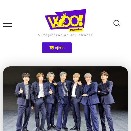
A imaginação ao seu alcance
Lojinha