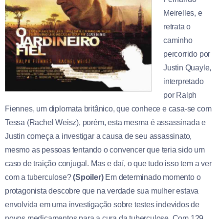
Meirelles, e
retrata o
caminho
percorrido por
Justin Quayle,
interpretado
por Ralph
Fiennes, um diplomata britânico, que conhece e casa-se com
Tessa (Rachel Weisz), porém, esta mesma é assassinada e
Justin começa a investigar a causa de seu assassinato,
mesmo as pessoas tentando o convencer que teria sido um
caso de traição conjugal. Mas e daí, o que tudo isso tem a ver
com a tuberculose?
(Spoiler)
Em determinado momento o
protagonista descobre que na verdade sua mulher estava
envolvida em uma investigação sobre testes indevidos de
novos medicamentos para a cura da tuberculose. Com 129