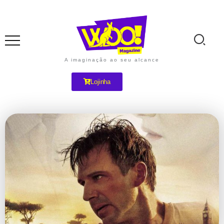
A imaginação ao seu alcance
Lojinha