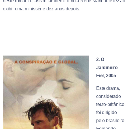
neste romance, assim também como a Rede Manchete fez ao
exibir uma minissérie dez anos depois.
2. O
Jardineiro
Fiel, 2005
Este drama,
considerado
teuto-britânico,
foi dirigido
pelo brasileiro
Fernando