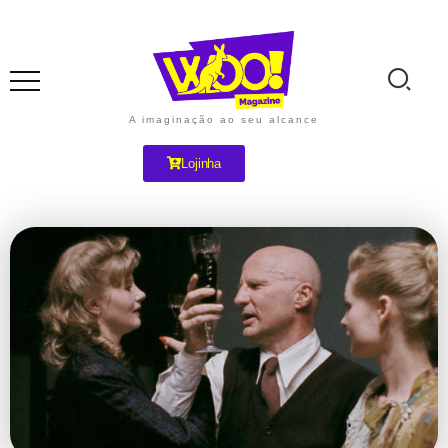
A imaginação ao seu alcance
Lojinha