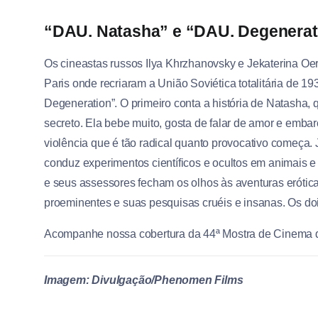
“DAU. Natasha” e “DAU. Degenerat
Os cineastas russos Ilya Khrzhanovsky e Jekaterina Oe
Paris onde recriaram a União Soviética totalitária de 
Degeneration”. O primeiro conta a história de Natasha, q
secreto. Ela bebe muito, gosta de falar de amor e emb
violência que é tão radical quanto provocativo começa. 
conduz experimentos científicos e ocultos em animais e
e seus assessores fecham os olhos às aventuras eróticas 
proeminentes e suas pesquisas cruéis e insanas. Os doi
Acompanhe nossa cobertura da 44ª Mostra de Cinema de
Imagem: Divulgação/Phenomen Films