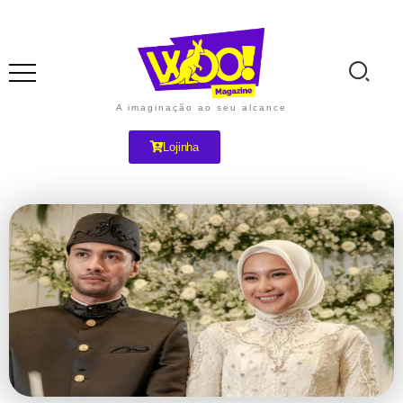
A imaginação ao seu alcance
Lojinha