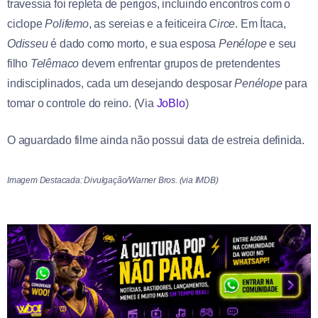
travessia foi repleta de perigos, incluindo encontros com o
ciclope
Polifemo
, as sereias e a feiticeira
Circe
. Em Ítaca,
Odisseu
é dado como morto, e sua esposa
Penélope
e seu
filho
Telêmaco
devem enfrentar grupos de pretendentes
indisciplinados, cada um desejando desposar
Penélope
para
tomar o controle do reino. (Via
JoBlo
)
O aguardado filme ainda não possui data de estreia definida.
Imagem Destacada: Divulgação/Warner Bros. (via IMDB)