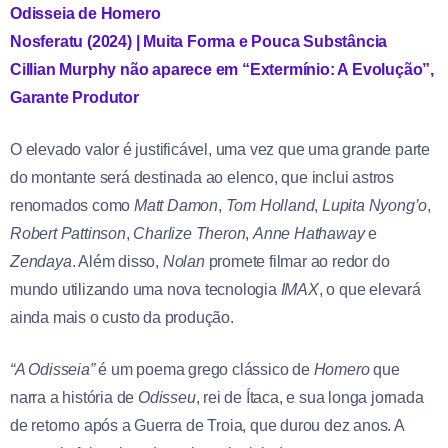
Odisseia de Homero
Nosferatu (2024) | Muita Forma e Pouca Substância
Cillian Murphy não aparece em “Extermínio: A Evolução”,
Garante Produtor
O elevado valor é justificável, uma vez que uma grande parte
do montante será destinada ao elenco, que inclui astros
renomados como
Matt Damon
,
Tom Holland
,
Lupita Nyong’o
,
Robert Pattinson
,
Charlize Theron
,
Anne Hathaway
e
Zendaya
. Além disso,
Nolan
promete filmar ao redor do
mundo utilizando uma nova tecnologia
IMAX
, o que elevará
ainda mais o custo da produção.
“A Odisseia”
é um poema grego clássico de
Homero
que
narra a história de
Odisseu
, rei de Ítaca, e sua longa jornada
de retorno após a Guerra de Troia, que durou dez anos. A