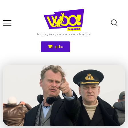
A imaginação ao seu alcance
Lojinha