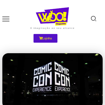
A imaginação ao seu alcance
Lojinha