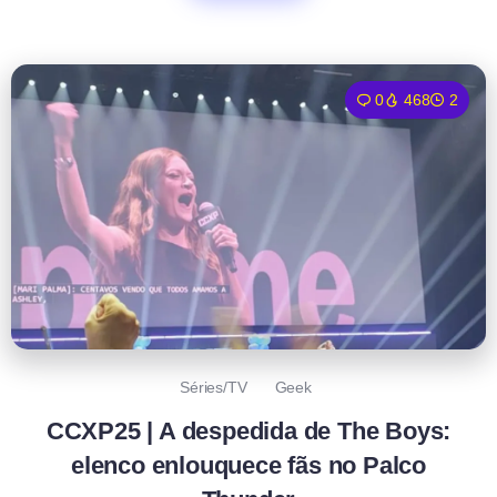
0
468
2
Séries/TV
Geek
CCXP25 | A despedida de The Boys:
elenco enlouquece fãs no Palco