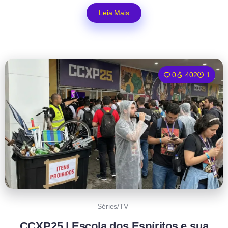
Leia Mais
0
402
1
Séries/TV
CCXP25 | Escola dos Espíritos e sua