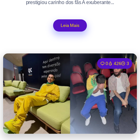
prestigiou carinho dos fãs A exuberante...
Leia Mais
0
426
3