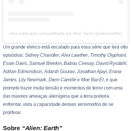
Uma publicação compartilhada por Alien: Earth (@alienearthfx)
Um grande elenco está escalado para essa série que terá oito
episódios:
Sidney Chandler
,
Alex Lawther
,
Timothy Olyphant
,
Essie Davis
,
Samuel Blenkin
,
Babou Ceesay
,
David Rysdahl
,
Adrian Edmondson
,
Adarsh Gourav
,
Jonathan Ajayi
,
Erana
James
,
Lily Newmark
,
Diem Camille
e
Moe Bar-El
, e que
promete trazer muita tensão e momentos de terror com uma
das maiores ameaças alienígena que a terra poderia
enfrentar, vista a capacidade desses xenomorfos de se
proliferar.
Sobre
“Alien: Earth”