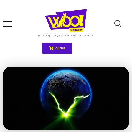
A imaginação ao seu alcance
Lojinha