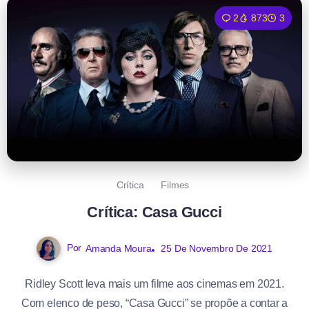
2
873
3
Crítica
Filmes
Crítica: Casa Gucci
Por
Amanda Moura
25 De Novembro De 2021
Ridley Scott leva mais um filme aos cinemas em 2021.
Com elenco de peso, “Casa Gucci” se propõe a contar a