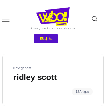
A imaginação ao seu alcance
Lojinha
Navegar em
ridley scott
12 Artigos