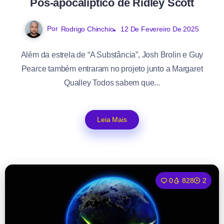
Pós-apocalíptico de Ridley Scott
Por
Rodrigo Chinchio
12 De Fevereiro De 2025
Além da estrela de “A Substância”, Josh Brolin e Guy
Pearce também entraram no projeto junto a Margaret
Qualley Todos sabem que...
Leia Mais
0
828
2