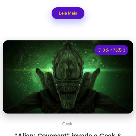
Leia Mais
0
476
3
Geek
“Alien: Covenant” invade o Geek &