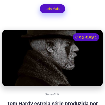
Leia Mais
0
416
1
Séries/TV
Tom Hardy estrela série produzida por