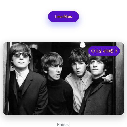
Leia Mais
0
439
3
Filmes