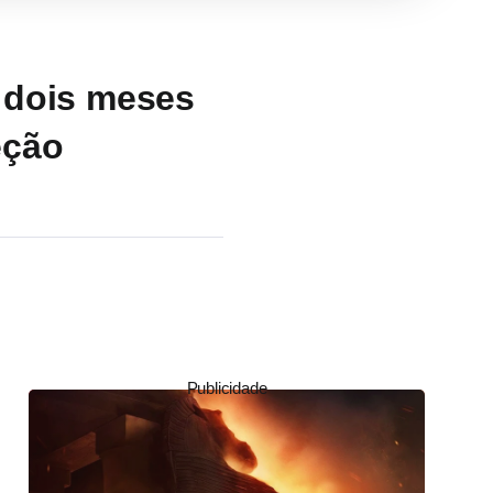
 dois meses
eção
Publicidade