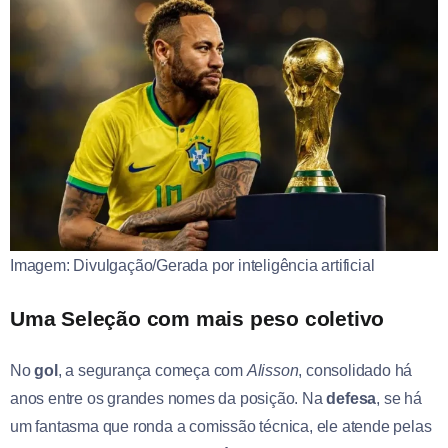
Imagem: Divulgação/Gerada por inteligência artificial
Uma Seleção com mais peso coletivo
No
gol
, a segurança começa com
Alisson
, consolidado há
anos entre os grandes nomes da posição. Na
defesa
, se há
um fantasma que ronda a comissão técnica, ele atende pelas