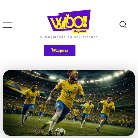
A imaginação ao seu alcance
Lojinha