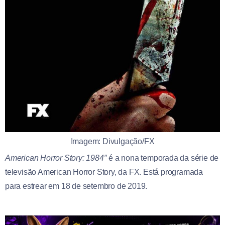
Imagem: Divulgação/FX
American Horror Story: 1984″
é a nona temporada da série de
televisão American Horror Story, da FX. Está programada
para estrear em 18 de setembro de 2019.