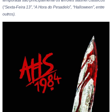
temporada são principalmente os terrores slasher clássicos
(
“Sexta-Feira 13”,
“
A Hora do Pesadelo”, “Halloween”, entre
outros).