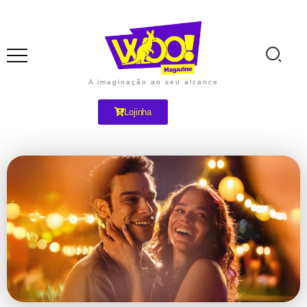
A imaginação ao seu alcance
Lojinha