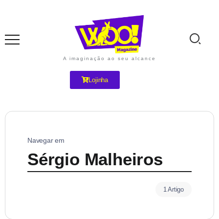
A imaginação ao seu alcance
Lojinha
Navegar em
Sérgio Malheiros
1 Artigo