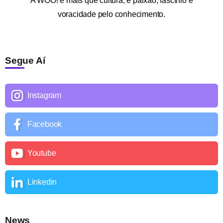
A
WOO!
é mais que cultura; é paixão, fascínio e
voracidade pelo conhecimento.
Segue Aí
Instagram
Facebook
Youtube
Linkedin
News