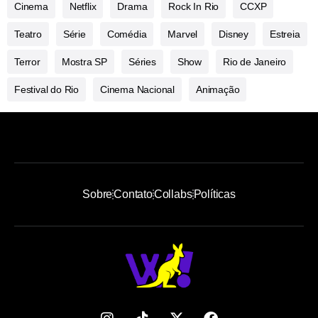
Cinema
Netflix
Drama
Rock In Rio
CCXP
Teatro
Série
Comédia
Marvel
Disney
Estreia
Terror
Mostra SP
Séries
Show
Rio de Janeiro
Festival do Rio
Cinema Nacional
Animação
Sobre
Contato
Collabs
Políticas