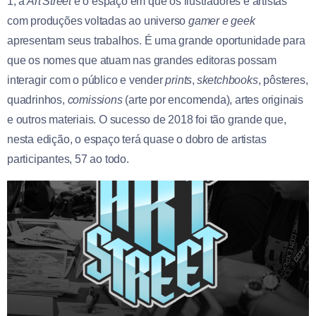
1, a
Art Street
é o espaço em que os ilustradores e artistas
com produções voltadas ao universo
gamer e geek
apresentam seus trabalhos. É uma grande oportunidade para
que os nomes que atuam nas grandes editoras possam
interagir com o público e vender
prints
,
sketchbooks
, pôsteres,
quadrinhos,
comissions
(arte por encomenda), artes originais
e outros materiais. O sucesso de 2018 foi tão grande que,
nesta edição, o espaço terá quase o dobro de artistas
participantes, 57 ao todo.