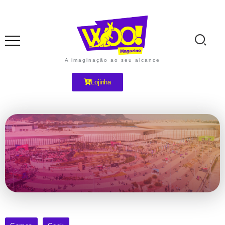
A imaginação ao seu alcance
Lojinha