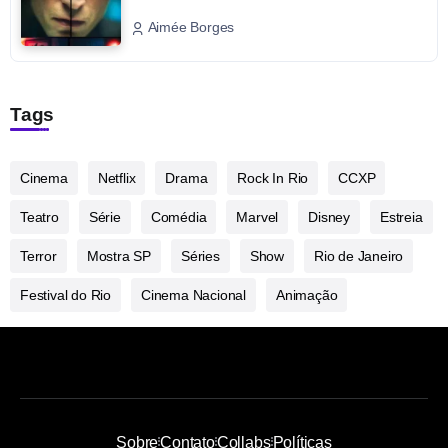
Aimée Borges
Tags
Cinema
Netflix
Drama
Rock In Rio
CCXP
Teatro
Série
Comédia
Marvel
Disney
Estreia
Terror
Mostra SP
Séries
Show
Rio de Janeiro
Festival do Rio
Cinema Nacional
Animação
Sobre
Contato
Collabs
Políticas