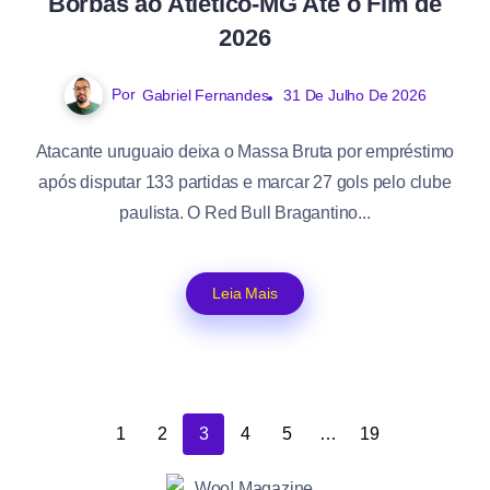
Borbas ao Atlético-MG Até o Fim de
2026
Por
Gabriel Fernandes
31 De Julho De 2026
Atacante uruguaio deixa o Massa Bruta por empréstimo
após disputar 133 partidas e marcar 27 gols pelo clube
paulista. O Red Bull Bragantino...
Leia Mais
1
2
3
4
5
…
19