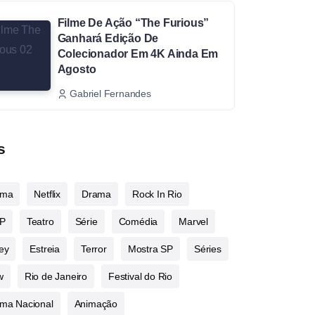
Filme De Ação “The Furious”
Ganhará Edição De
Colecionador Em 4K Ainda Em
Agosto
Gabriel Fernandes
s
ema
Netflix
Drama
Rock In Rio
P
Teatro
Série
Comédia
Marvel
ey
Estreia
Terror
Mostra SP
Séries
w
Rio de Janeiro
Festival do Rio
ma Nacional
Animação