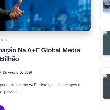
es/TV
ipação Na A+E Global Media
 Bilhão
4 De Agosto De 2026
 por canais como A&E, History e Lifetime após a
 prevista...