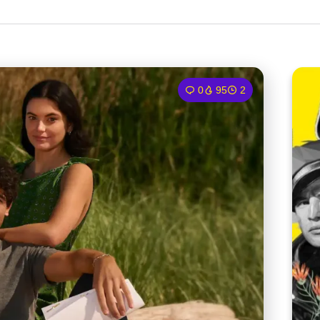
0
95
2