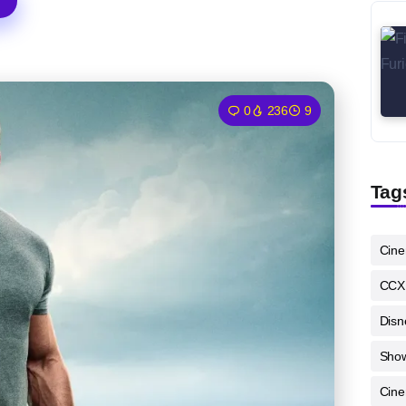
0
236
9
Tag
Cin
CCX
Disn
Sho
Cine