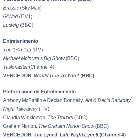
Brassic
(Sky Max)
G’Wed
(ITV1)
Ludwig
(BBC)
Entretenimento
The 1% Club
(ITV)
Michael McIntyre’s Big Show
(BBC)
Taskmaster
(Channel 4)
VENCEDOR:
Would I Lie To You?
(BBC)
Performance de Entretenimento
Anthony McPartlin e Declan Donnelly,
Ant & Dec’s Saturday
Night Takeaway
(ITV)
Claudia Winkleman,
The Traitors
(BBC)
Graham Norton,
The Graham Norton Show
(BBC)
VENCEDOR:
Joe Lycett
,
Late Night Lycett
(Channel 4)