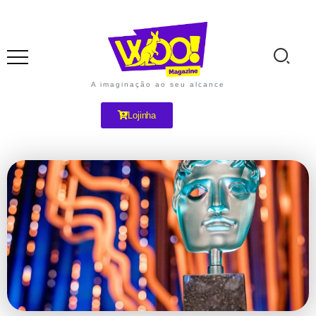
A imaginação ao seu alcance
Lojinha