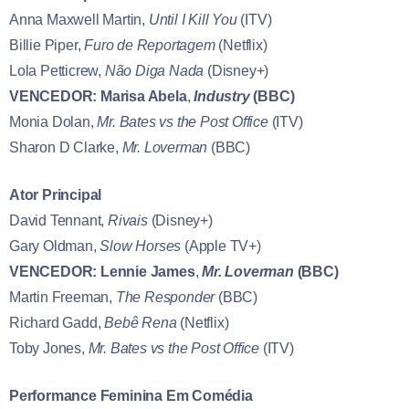
Anna Maxwell Martin,
Until I Kill You
(ITV)
Billie Piper,
Furo de Reportagem
(Netflix)
Lola Petticrew,
Não Diga Nada
(Disney+)
VENCEDOR:
Marisa Abela
,
Industry
(BBC)
Monia Dolan,
Mr. Bates vs the Post Office
(ITV)
Sharon D Clarke,
Mr. Loverman
(BBC)
Ator Principal
David Tennant,
Rivais
(Disney+)
Gary Oldman,
Slow Horses
(Apple TV+)
VENCEDOR:
Lennie James
,
Mr. Loverman
(BBC)
Martin Freeman,
The Responder
(BBC)
Richard Gadd,
Bebê Rena
(Netflix)
Toby Jones,
Mr. Bates vs the Post Office
(ITV)
Performance Feminina Em Comédia