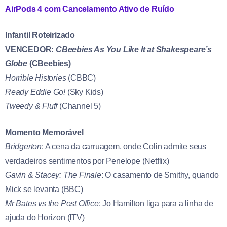
AirPods 4 com Cancelamento Ativo de Ruído
Infantil Roteirizado
VENCEDOR:
CBeebies As You Like It at Shakespeare’s
Globe
(CBeebies)
Horrible Histories
(CBBC)
Ready Eddie Go!
(Sky Kids)
Tweedy & Fluff
(Channel 5)
Momento Memorável
Bridgerton
: A cena da carruagem, onde Colin admite seus
verdadeiros sentimentos por Penelope (Netflix)
Gavin & Stacey: The Finale
: O casamento de Smithy, quando
Mick se levanta (BBC)
Mr Bates vs the Post Office
: Jo Hamilton liga para a linha de
ajuda do Horizon (ITV)