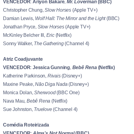
VENCEDOR
:
Ariyon Bakare
,
Mr. Loverman
(BBC)
Christopher Chung,
Slow Horses
(Apple TV+)
Damian Lewis,
Wolf Hall: The Mirror and the Light
(BBC)
Jonathan Pryce,
Slow Horses
(Apple TV+)
McKinley Belcher III,
Eric
(Netflix)
Sonny Walker,
The Gathering
(Channel 4)
Atriz Coadjuvante
VENCEDOR
:
Jessica Gunning
,
Bebê Rena
(Netflix)
Katherine Parkinson,
Rivais
(Disney+)
Maxine Peake,
Não Diga Nada
(Disney+)
Monica Dolan,
Sherwood
(BBC One)
Nava Mau,
Bebê Rena
(Netflix)
Sue Johnston,
Truelove
(Channel 4)
Comédia Roteirizada
VENCEDOR:
Alma’s Not Normal
(BBC)