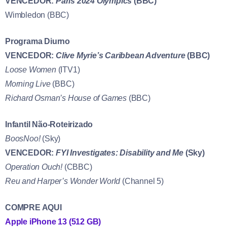
VENCEDOR:
Paris 2024 Olympics
(BBC)
Wimbledon (BBC)
Programa Diurno
VENCEDOR:
Clive Myrie’s Caribbean Adventure
(BBC)
Loose Women
(ITV1)
Morning Live
(BBC)
Richard Osman’s House of Games
(BBC)
Infantil Não-Roteirizado
BoosNoo!
(Sky)
VENCEDOR:
FYI Investigates: Disability and Me
(Sky)
Operation Ouch!
(CBBC)
Reu and Harper’s Wonder World
(Channel 5)
COMPRE AQUI
Apple iPhone 13 (512 GB)