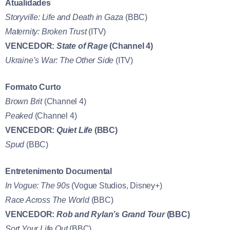
Atualidades
Storyville: Life and Death in Gaza
(BBC)
Maternity: Broken Trust
(ITV)
VENCEDOR:
State of Rage
(Channel 4)
Ukraine’s War: The Other Side
(ITV)
Formato Curto
Brown Brit
(Channel 4)
Peaked
(Channel 4)
VENCEDOR:
Quiet Life
(BBC)
Spud
(BBC)
Entretenimento Documental
In Vogue: The 90s
(Vogue Studios, Disney+)
Race Across The World
(BBC)
VENCEDOR:
Rob and Rylan’s Grand Tour
(BBC)
Sort Your Life Out
(BBC)