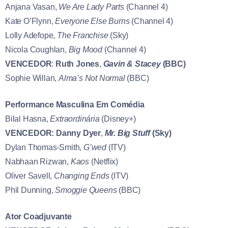
Anjana Vasan,
We Are Lady Parts
(Channel 4)
Kate O’Flynn,
Everyone Else Burns
(Channel 4)
Lolly Adefope,
The Franchise
(Sky)
Nicola Coughlan,
Big Mood
(Channel 4)
VENCEDOR
:
Ruth Jones
,
Gavin & Stacey
(BBC)
Sophie Willan,
Alma’s Not Normal
(BBC)
Performance Masculina Em Comédia
Bilal Hasna,
Extraordinária
(Disney+)
VENCEDOR:
Danny Dyer
,
Mr. Big Stuff
(Sky)
Dylan Thomas-Smith,
G’wed
(ITV)
Nabhaan Rizwan,
Kaos
(Netflix)
Oliver Savell,
Changing Ends
(ITV)
Phil Dunning,
Smoggie Queens
(BBC)
Ator Coadjuvante