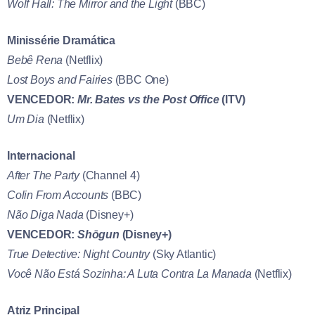
Wolf Hall: The Mirror and the Light
(BBC)
Minissérie Dramática
Bebê Rena
(Netflix)
Lost Boys and Fairies
(BBC One)
VENCEDOR:
Mr. Bates vs the Post Office
(ITV)
Um Dia
(Netflix)
Internacional
After The Party
(Channel 4)
Colin From Accounts
(BBC)
Não Diga Nada
(Disney+)
VENCEDOR:
Shōgun
(Disney+)
True Detective: Night Country
(Sky Atlantic)
Você Não Está Sozinha: A Luta Contra La Manada
(Netflix)
Atriz Principal