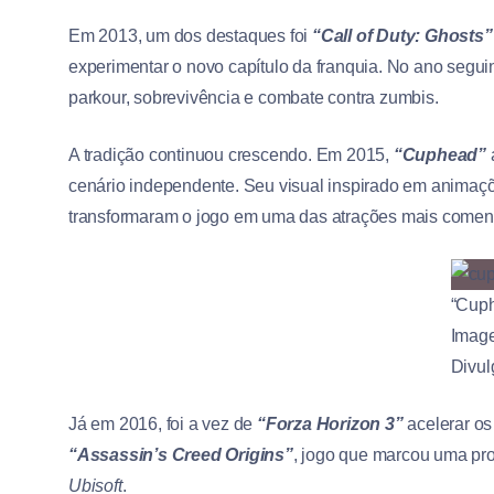
Em 2013, um dos destaques foi
“Call of Duty: Ghosts”
experimentar o novo capítulo da franquia. No ano segui
parkour, sobrevivência e combate contra zumbis.
A tradição continuou crescendo. Em 2015,
“Cuphead”
cenário independente. Seu visual inspirado em animaçõ
transformaram o jogo em uma das atrações mais comen
“Cuph
Imag
Divu
Já em 2016, foi a vez de
“Forza Horizon 3”
acelerar os
“Assassin’s Creed Origins”
, jogo que marcou uma pr
Ubisoft
.