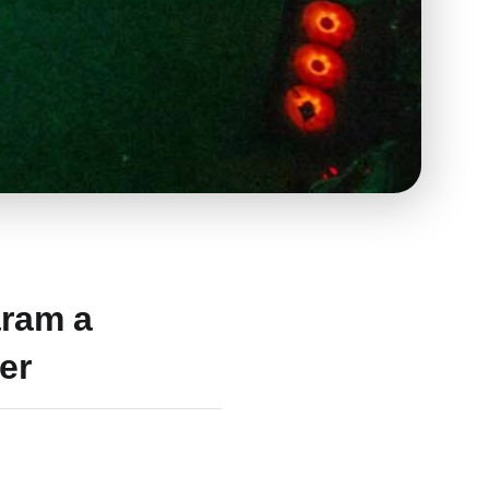
aram a
er