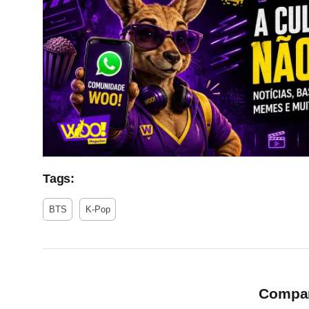
Tags:
BTS
K-Pop
Compart