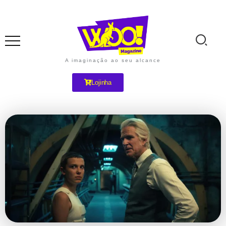
A imaginação ao seu alcance
Lojinha