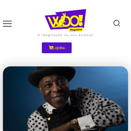
A imaginação ao seu alcance
Lojinha