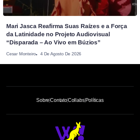
Mari Jasca Reafirma Suas Raízes e a Força
da Latinidade no Projeto Audiovisual
“Disparada – Ao Vivo em Búzios”
4 De Agosto De 2026
Cesar Monteiro
Sobre
Contato
Collabs
Políticas